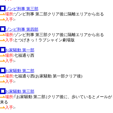
ゾンビ刑事 第三部
場所
:ゾンビ刑事 第二部クリア後に隔離エリアから出る
入手
:-
ゾンビ刑事 第四部
場所
:ゾンビ刑事 第三部クリア後に隔離エリアから出る
入手
:とつげきっ！ラブシャイン劇場版
お家騒動 第一部
場所
:七福通り西
入手
:-
お家騒動 第二部
場所
:七福通り西(お家騒動 第一部クリア後)
入手
:-
お家騒動 第三部
場所
:｢お家騒動 第二部｣クリア後に、歩いているとメールが
来る
入手
:-