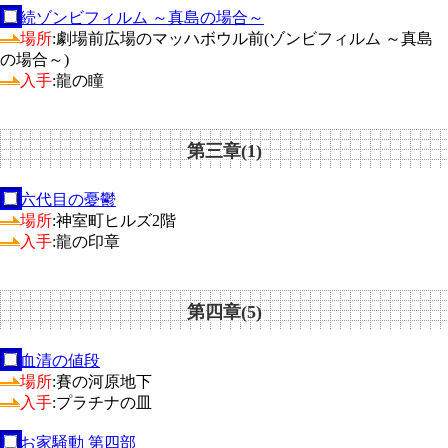
続ゾンビフィルム ～真島の場合～
場所
:劇場前広場のマッハボウル前(ゾンビフィルム ～真島
の場合～)
入手
:龍の瞳
第三章(1)
六代目の憂鬱
場所
:神室町ヒルズ2階
入手
:龍の印章
第四章(5)
血清の値段
場所
:賽の河原地下
入手
:プラチナの皿
お家騒動 第四部