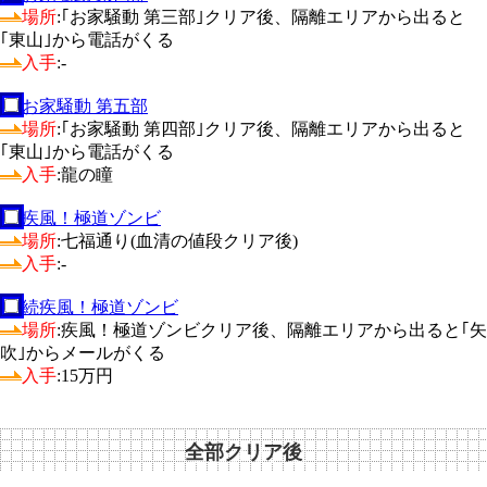
場所
:｢お家騒動 第三部｣クリア後、隔離エリアから出ると
｢東山｣から電話がくる
入手
:-
お家騒動 第五部
場所
:｢お家騒動 第四部｣クリア後、隔離エリアから出ると
｢東山｣から電話がくる
入手
:龍の瞳
疾風！極道ゾンビ
場所
:七福通り(血清の値段クリア後)
入手
:-
続疾風！極道ゾンビ
場所
:疾風！極道ゾンビクリア後、隔離エリアから出ると｢矢
吹｣からメールがくる
入手
:15万円
全部クリア後