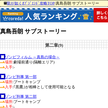
龍が如くｵﾌﾞｼﾞｴﾝﾄﾞ攻略TOP
/
真島吾朗 サブストーリー
真島吾朗 サブストーリー
第二章(9)
ゾンビフィルム ～真島の場合～
場所
:劇場前通り(隔離エリア)
入手
:-
ゾンビ刑事 第一部
場所
:ブートキャンプ
入手
:｢黒鷹｣が相棒として使用可能となる
ゾンビ刑事 第二部
場所
:ブートキャンプ
入手
:-