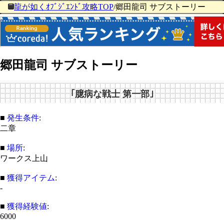
龍が如くｵﾌﾞｼﾞｴﾝﾄﾞ攻略TOP
/
郷田龍司 サブストーリー
郷田龍司 サブストーリー
｢臆病な戦士 第一部｣
■
発生条件
:
二章
■
場所
:
ワークス上山
■
獲得アイテム
:
-
■
獲得経験値
:
6000