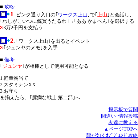
■
攻略
:
1
. ピンク通り入口の｢
ワークス上山
｣で｢
上山
｣と会話し、
｢わしがこいつに銃買うたるわ｣→｢ああ かまへん｣を選択する
3万2千円を支払う
2
. ｢ワークス上山｣を出るとイベント
｢ジュンヤのメモ｣を入手
■
備考
:
｢
ジュンヤ
｣が相棒として使用可能となる
1.軽量胸当て
2.スタミナンXX
3.お守り
を揃えたら、｢臆病な戦士 第二部｣へ
掲示板で質問
間違い･情報投稿
友達に教える
▲ページTOPへ
龍が如くｵﾌﾞｼﾞｴﾝﾄﾞ攻略